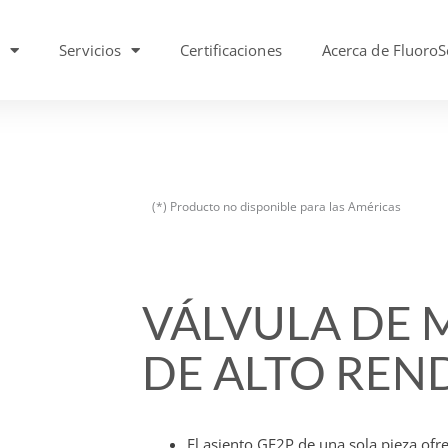
s
Servicios
Certificaciones
Acerca de FluoroS
(*) Producto no disponible para las Américas
VÁLVULA DE 
DE ALTO REN
El asiento GF2P de una sola pieza ofrec