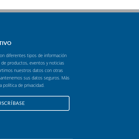
TIVO
n diferentes tipos de información
 de productos, eventos y noticias
rtimos nuestros datos con otras
mantenemos sus datos seguros. Más
ra
política de privacidad.
USCRÍBASE